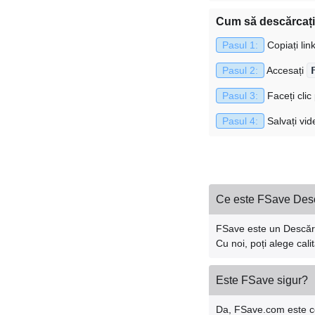
Cum să descărcați 
Pasul 1:
Copiați li
Pasul 2:
Accesați
Pasul 3:
Faceți cli
Pasul 4:
Salvați vi
Ce este FSave Desc
FSave este un Descărcă
Cu noi, poți alege cali
Este FSave sigur?
Da, FSave.com este cons