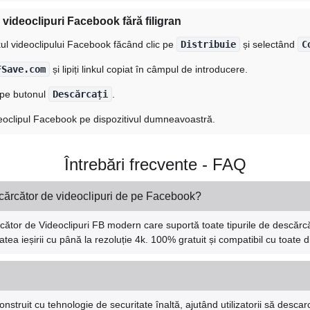
videoclipuri Facebook fără filigran
nkul videoclipului Facebook făcând clic pe
Distribuie
și selectând
C
FSave.com
și lipiți linkul copiat în câmpul de introducere.
c pe butonul
Descărcați
.
deoclipul Facebook pe dispozitivul dumneavoastră.
Întrebări frecvente - FAQ
ărcător de videoclipuri de pe Facebook?
tor de Videoclipuri FB modern care suportă toate tipurile de descărcăr
tatea ieșirii cu până la rezoluție 4k. 100% gratuit și compatibil cu toate d
truit cu tehnologie de securitate înaltă, ajutând utilizatorii să descarc