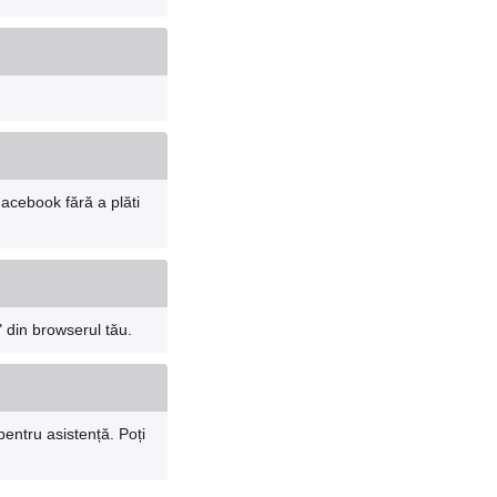
Facebook fără a plăti
" din browserul tău.
entru asistență. Poți