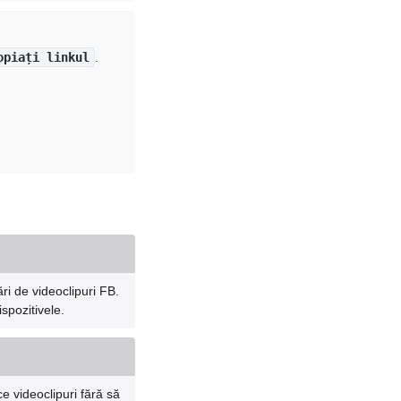
opiați linkul
.
i de videoclipuri FB.
ispozitivele.
e videoclipuri fără să