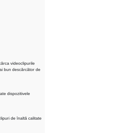
ărca videoclipurile
mai bun descărcător de
te dispozitivele
puri de înaltă calitate