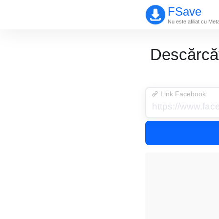
FSave
Nu este afiliat cu Me
Descărcăt
Link Facebook