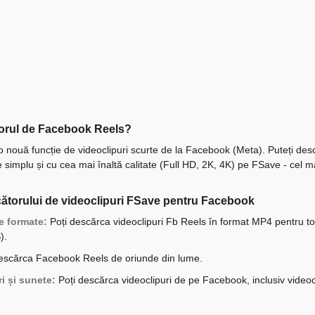
orul de Facebook Reels?
nouă funcție de videoclipuri scurte de la Facebook (Meta). Puteți desc
simplu și cu cea mai înaltă calitate (Full HD, 2K, 4K) pe FSave - cel 
cătorului de videoclipuri FSave pentru Facebook
e formate:
Poți descărca videoclipuri Fb Reels în format MP4 pentru toa
).
escărca Facebook Reels de oriunde din lume.
i și sunete:
Poți descărca videoclipuri de pe Facebook, inclusiv videocli