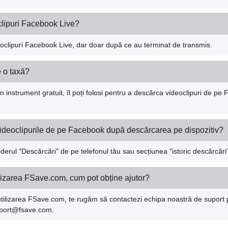
clipuri Facebook Live?
eoclipuri Facebook Live, dar doar după ce au terminat de transmis.
 o taxă?
instrument gratuit, îl poți folosi pentru a descărca videoclipuri de pe 
ideoclipurile de pe Facebook după descărcarea pe dispozitiv?
lderul "Descărcări" de pe telefonul tău sau secțiunea "istoric descărcări
izarea FSave.com, cum pot obține ajutor?
tilizarea FSave.com, te rugăm să contactezi echipa noastră de suport p
upport@fsave.com.