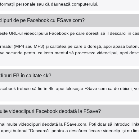
d informații personale sau că dăunează computerului.
lipuri de pe Facebook cu FSave.com?
pește URL-ul videoclipului Facebook pe care dorești să îl descarci în c
ormatul (MP4 sau MP3) și calitatea pe care o dorești, apoi apasă buton
va secunde pentru ca instrumentul să proceseze videoclipul, apoi desca
ipuri FB în calitate 4k?
Facebook trebuie să fie în 4k, apoi folosește FSave.com ca de obicei, vo
ulte videoclipuri Facebook deodată la FSave?
ai multe videoclipuri deodată la FSave.com. Poți doar să introduci linkul
ă apeși butonul "Descarcă" pentru a descărca fiecare videoclip. și nu l