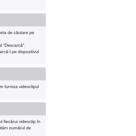
aseta de căutare pe
ul "Descarcă".
rcă-l pe dispozitivul
m furniza videoclipul
 fiecărui videoclip în
imităm numărul de