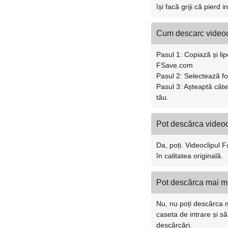
își facă griji că pier
Cum descarc videoc
Pasul 1: Copiază și li
FSave.com
Pasul 2: Selectează f
Pasul 3: Așteaptă câte
tău.
Pot descărca videocl
Da, poți. Videoclipul 
în calitatea originală.
Pot descărca mai m
Nu, nu poți descărca m
caseta de intrare și s
descărcări.