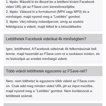
1. lépés: Másold ki és illeszd be a letölteni kívánt Facebook
videó URL-jét az FSave.com keresőmezőjébe.
2. lépés: Válaszd ki a formátumot (MP4 vagy MP3) és a
minőséget, majd nyomd meg a "Letöltés" gombot.
3. lépés: Várj néhány másodpercet, amíg az eszköz
feldolgozza a videót, majd töltsd le a készülékedre.
Letölthetek Facebook videókat 4k minőségben?
Igen, letöltheted. A Facebook videónak 4k felbontásúnak kell
lennie, majd használd az FSave.com-ot a szokásos módon, és
mi biztosítjuk az eredeti minőségű videót.
Több videót letölthetek egyszerre az FSave-nél?
Nem, nem tölthetsz le egyszerre több videót az FSave.com-
on. Csak add meg minden videó URL-jét az input mezőbe,
majd nyomd meg a "Letöltés" gombot. Nem korlátozzuk a
letöltések számát.