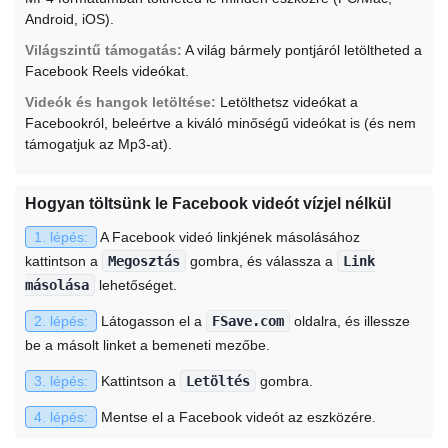
Android, iOS).
Világszintű támogatás:
A világ bármely pontjáról letöltheted a
Facebook Reels videókat.
Videók és hangok letöltése:
Letölthetsz videókat a
Facebookról, beleértve a kiváló minőségű videókat is (és nem
támogatjuk az Mp3-at).
Hogyan töltsünk le Facebook videót vízjel nélkül
1. lépés:
A Facebook videó linkjének másolásához
kattintson a
Megosztás
gombra, és válassza a
Link
másolása
lehetőséget.
2. lépés:
Látogasson el a
FSave.com
oldalra, és illessze
be a másolt linket a bemeneti mezőbe.
3. lépés:
Kattintson a
Letöltés
gombra.
4. lépés:
Mentse el a Facebook videót az eszközére.