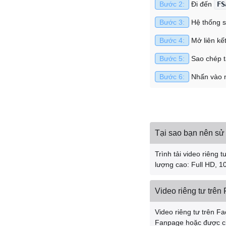
Bước 2:
Đi đến
FS
Bước 3:
Hệ thống s
Bước 4:
Mở liên kế
Bước 5:
Sao chép t
Bước 6:
Nhấn vào n
Tại sao bạn nên sử 
Trình tải video riêng
lượng cao: Full HD, 1
Video riêng tư trên
Video riêng tư trên F
Fanpage hoặc được ch