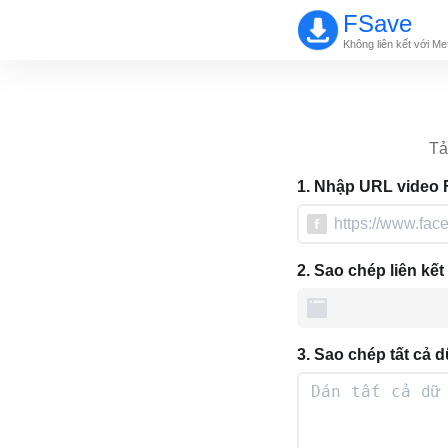
FSave
Không liên kết với M
Tả
1. Nhập URL video 
2. Sao chép liên kế
3. Sao chép tất cả 