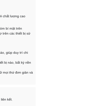
ới chất lượng cao
hóm bí mật trên
trên các thiết bị sử
o, giúp duy trì chi
ết bị nào, bất kỳ nền
iữ mọi thứ đơn giản và
iên kết.