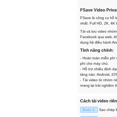
FSave Video Priva
FSave là công cụ hỗ t
nhất: Full HD, 2K, 4K 
Tải và lưu video nhóm
Facebook qua web, khô
dụng hệ điều hành And
Tính năng chính:
- Hoàn toàn miễn phí v
phí cho máy chủ.
- Hỗ trợ nhiều định dạ
tảng nào: Android, iO
- Tải video từ nhóm r
mang lại trải nghiệm 
Cách tải video riê
Bước 1:
Sao chép l