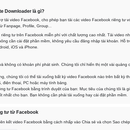
te Downloader là gì?
rợ tải video Facebook, cho phép bạn tải các video Facebook riêng tư v
từ Fanpage, Profile, Group...
 riêng tư trên Facebook miễn phí với chất lượng cao nhất. Tải video n
ng cần cài đặt phần mềm, không yêu cầu đăng nhập tài khoản. Hỗ trợ 
roid, iOS và iPhone.
à không có khoản phí phát sinh. Chúng tôi chỉ hiển thị một vài quảng cá
ng, chúng tôi có thể tải xuống bất kỳ video Facebook nào trên bất kỳ thi
S, điện thoại, PC hoặc máy tính bảng.
iêng tư Facebook bằng trình duyệt của bạn: Mục tiêu của chúng tôi là g
tốt nhất cho bạn. Bạn không cần phải tải xuống hay cài đặt phần mềm.
ng tư từ Facebook
iên kết video Facebook bằng cách nhấp vào Chia sẻ và chọn Sao chép l